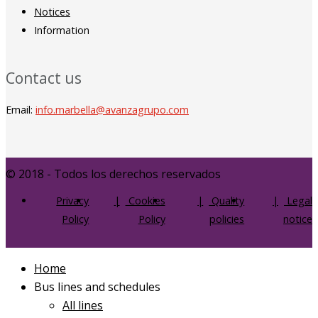
Notices
Information
Contact us
Email:
info.marbella@avanzagrupo.com
© 2018 - Todos los derechos reservados
Privacy
Cookies
Quality
Legal
Policy
Policy
policies
notice
Home
Bus lines and schedules
All lines