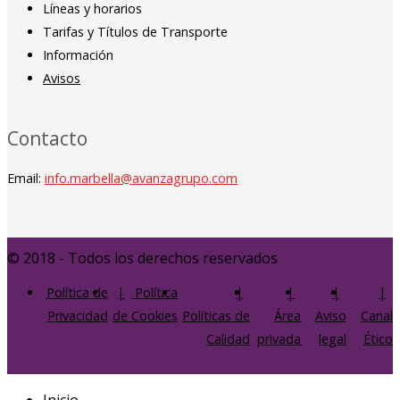
Líneas y horarios
Tarifas y Títulos de Transporte
Información
Avisos
Contacto
Email:
info.marbella@avanzagrupo.com
© 2018 - Todos los derechos reservados
Política de
Política
Privacidad
de Cookies
Políticas de
Área
Aviso
Canal
Calidad
privada
legal
Ético